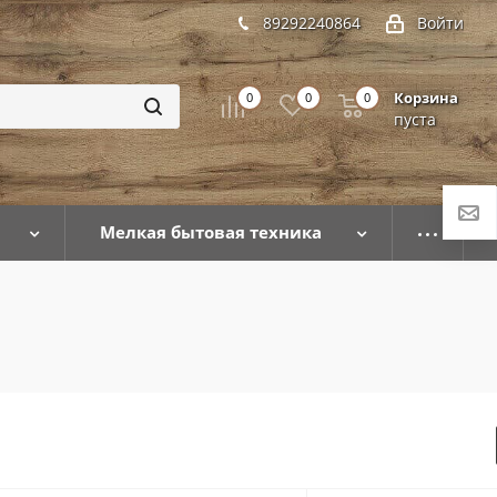
89292240864
Войти
Корзина
0
0
0
пуста
Мелкая бытовая техника