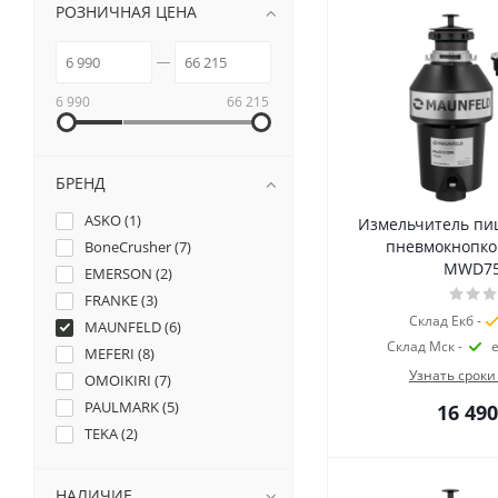
РОЗНИЧНАЯ ЦЕНА
6 990
66 215
БРЕНД
ASKO (
1
)
Измельчитель пи
пневмокнопк
BoneCrusher (
7
)
MWD75
EMERSON (
2
)
FRANKE (
3
)
Склад Екб -
MAUNFELD (
6
)
Склад Мск -
MEFERI (
8
)
Узнать сроки
OMOIKIRI (
7
)
PAULMARK (
5
)
16 490
TEKA (
2
)
НАЛИЧИЕ