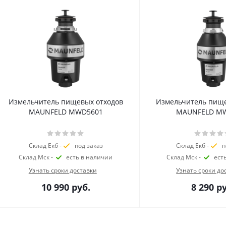
Измельчитель пищевых отходов
Измельчитель пище
MAUNFELD MWD5601
MAUNFELD M
Склад Екб -
под заказ
Склад Екб -
п
Склад Мск -
есть в наличии
Склад Мск -
ест
Узнать сроки доставки
Узнать сроки до
10 990
руб.
8 290
ру