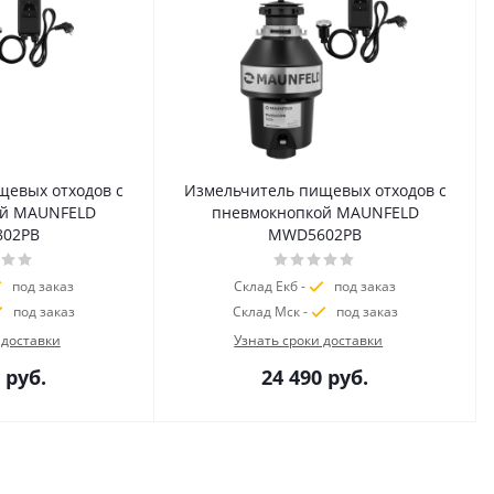
щевых отходов с
Измельчитель пищевых отходов с
ой MAUNFELD
пневмокнопкой MAUNFELD
02PB
MWD5602PB
под заказ
Склад Екб -
под заказ
под заказ
Склад Мск -
под заказ
 доставки
Узнать сроки доставки
руб.
24 490
руб.