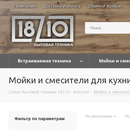
О компании
Доставка и оплата
Обмен и возврат
Встраиваемая техника
Мойки и сме
Мойки и смесители для кухн
Салон бытовой техники 18|10
-
Каталог
-
Мойки и смесител
По умолчанию
По
Фильтр по параметрам