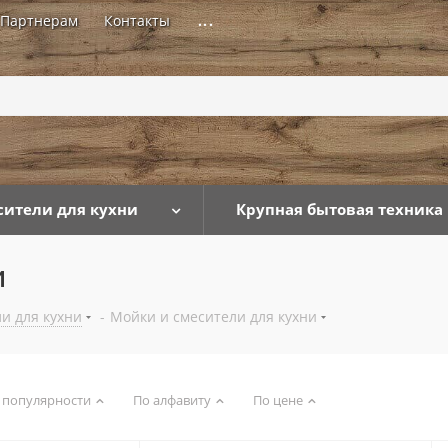
Партнерам
Контакты
...
сители для кухни
Крупная бытовая техника
и
и для кухни
-
Мойки и смесители для кухни
 популярности
По алфавиту
По цене