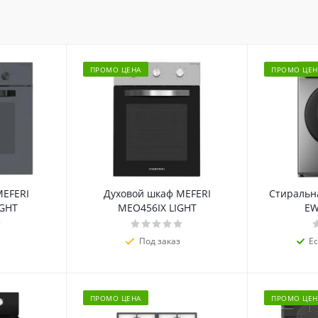
ПРОМО ЦЕНА
ПРОМО ЦЕН
MEFERI
Духовой шкаф MEFERI
Стиральн
GHT
MEO456IX LIGHT
EW
Под заказ
Е
ПРОМО ЦЕНА
ПРОМО ЦЕН