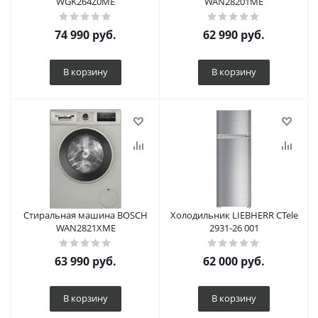
WGK264Z0ME
WAN28201ME
74 990
руб.
62 990
руб.
В корзину
В корзину
Стиральная машина BOSCH
Холодильник LIEBHERR CTele
WAN2821XME
2931-26 001
63 990
руб.
62 000
руб.
В корзину
В корзину