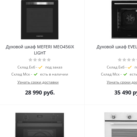
Духовой шкаф MEFERI MEO456IX
Духовой шкаф EVEL
LIGHT
Склад Екб -
под заказ
Склад Екб -
п
Склад Мск -
есть в наличии
Склад Мск -
ест
Узнать сроки доставки
Узнать сроки до
28 990
руб.
35 490
р