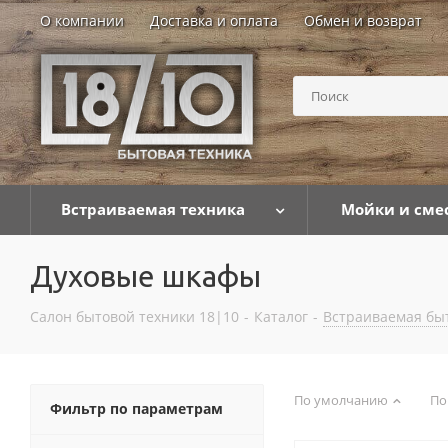
О компании
Доставка и оплата
Обмен и возврат
Встраиваемая техника
Мойки и сме
Духовые шкафы
Салон бытовой техники 18|10
-
Каталог
-
Встраиваемая бы
По умолчанию
По
Фильтр по параметрам