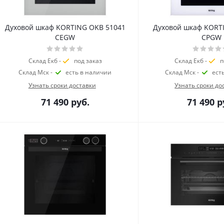
Духовой шкаф KORTING OKB 51041
Духовой шкаф KORT
CEGW
CPGW
Склад Екб -
под заказ
Склад Екб -
п
Склад Мск -
есть в наличии
Склад Мск -
ест
Узнать сроки доставки
Узнать сроки до
71 490
руб.
71 490
р