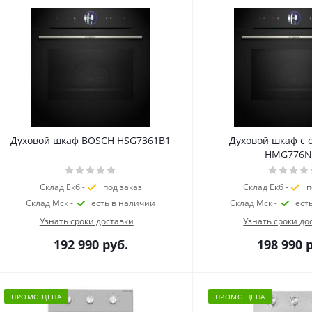
Духовой шкаф BOSCH HSG7361B1
Духовой шкаф с 
HMG776N
Склад Екб -
под заказ
Склад Екб -
п
Склад Мск -
есть в наличии
Склад Мск -
ест
Узнать сроки доставки
Узнать сроки до
192 990
руб.
198 990
р
ПРОМО ЦЕНА
ПРОМО ЦЕНА