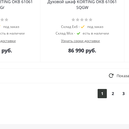
RTING OKB 61061
Духовой шкаф KORTING OKB 61061
Gr
SQGW
под заказ
Склад Екб -
под заказ
есть в наличии
Склад Мск -
есть в наличии
 доставки
Узнать сроки доставки
руб.
86 990
руб.
Показа
1
2
3