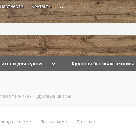
Партнерам
Контакты
...
сители для кухни
Крупная бытовая техника
товая техника
-
Духовые шкафы
 популярности
По алфавиту
По цене