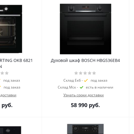
RTING OKB 6821
Духовой шкаф BOSCH HBG536EB4
N
под заказ
Склад Екб -
под заказ
под заказ
Склад Мск -
есть в наличии
 доставки
Узнать сроки доставки
руб.
58 990
руб.