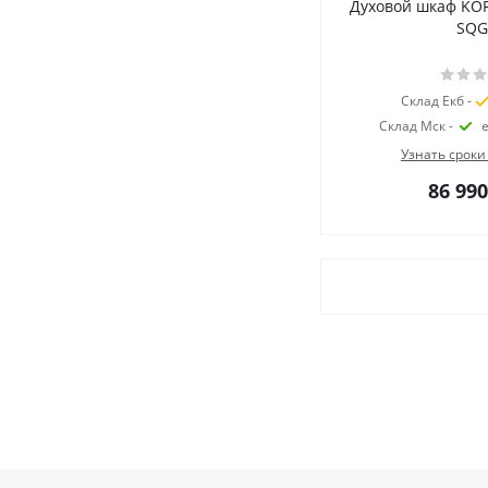
Духовой шкаф KO
SQG
Склад Екб -
Склад Мск -
Узнать сроки
86 990