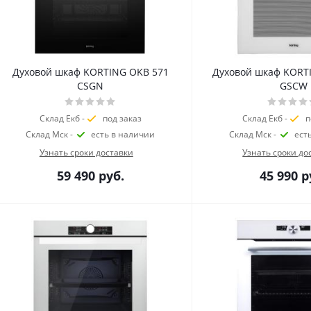
Духовой шкаф KORTING OKB 571
Духовой шкаф KORT
CSGN
GSCW
Склад Екб -
под заказ
Склад Екб -
п
Склад Мск -
есть в наличии
Склад Мск -
ест
Узнать сроки доставки
Узнать сроки до
59 490
руб.
45 990
р