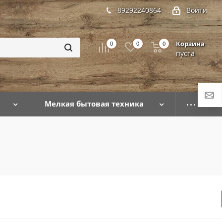
89292240864
Войти
Корзина
0
0
0
пуста
Мелкая бытовая техника