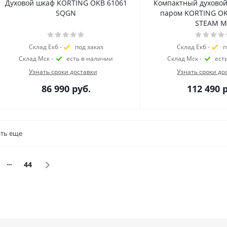
Духовой шкаф KORTING OKB 61061
Компактный духовой
SQGN
паром KORTING OK
STEAM 
Склад Екб -
под заказ
Склад Екб -
п
Склад Мск -
есть в наличии
Склад Мск -
ест
Узнать сроки доставки
Узнать сроки до
86 990
руб.
112 490
р
ть еще
44