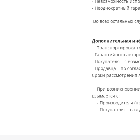
- Невозможность испо
- Неоднократный гар
Во всех остальных с
Дополнительная ин
Транспортировка тов
- Гарантийного автор
- Покупателя – с воз
- Продавца – по согл
Сроки рассмотрения л
При возникновении с
взымается с:
- Производителя (пр
- Покупателя - в слу