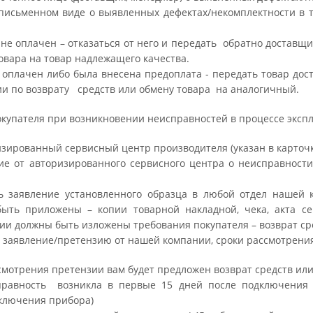
 письменном виде о выявленных дефектах/некомплектности в 
р не оплачен – отказаться от него и передать обратно достав
овара на товар надлежащего качества.
р оплачен либо была внесена предоплата - передать товар дос
и по возврату средств или обмену товара на аналогичный.
купателя при возникновении неисправностей в процессе эксп
изированный сервисный центр производителя (указан в карточке
ие от авторизированного сервисного центра о неисправност
ть заявление установленного образца в любой отдел нашей
ыть приложены – копии товарной накладной, чека, акта се
ии должны быть изложены требования покупателя – возврат ср
а заявление/претензию от нашей компании, сроки рассмотрения
мотрения претензии вам будет предложен возврат средств или
правность возникла в первые 15 дней после подключения 
ключения прибора)