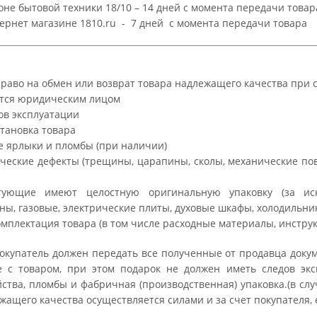
не бытовой техники 18/10 – 14 дней с момента передачи товар
ернет магазине 1810.ru - 7 дней с момента передачи товара
аво на обмен или возврат товара надлежащего качества при 
яется юридическим лицом
дов эксплуатации
становка товара
е ярлыки и пломбы (при наличии)
тические дефекты (трещины, царапины, сколы, механические 
тующие имеют целостную оригинальную упаковку (за иск
ы, газовые, электрические плиты, духовые шкафы, холодильни
омплектация товара (в том числе расходные материалы, инстру
купатель должен передать все полученные от продавца докум
 с товаром, при этом подарок не должен иметь следов экс
ства, пломбы и фабричная (производственная) упаковка.(в слу
жащего качества осуществляется силами и за счет покупателя,