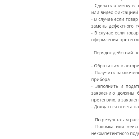
- Сделать отметку в
или видео фиксацией
- В случае если това
замены дефектного т
- В случае если това
оформления претензи
Порядок действий по
- Обратиться в автор
- Получить заключен
прибора
- Заполнить и пода
заявлению должны б
претензию, в заявлен
- Дождаться ответа н
По результатам расс
- Поломка или неис
некомпетентного под