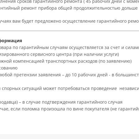
лнения сроков гарантийного ремонта ( 45 рабочих дней с мом
антийный ремонт прибора общей продолжительностью дольше 30
лучаях вам будет предложено осуществление гарантийного рем
формация
ара по гарантийным случаям осуществляется за счет и силам
изированного сервисного центра (при наличии услуги)
можной компенсацией транспортных расходов (по заявлению)
асованию
юбой претензии заявления – до 10 рабочих дней - в большинств
порных ситуаций может потребоваться проведение независи
одавца) – в случае подтверждения гарантийного случая
чае, если поломка произошла по вине покупателя (не гарантий