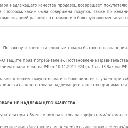
ра надлежащего качества продавец возвращает покупателю п
е способом, каким была совершена покупка. Также по жела
 компенсацией разницы в стоимости в большую или меньшую с
!
По закону технически сложные товары бытового назначения,
«О защите прав потребителей», Постановление Правительства Р
ием правительства РФ от 10.11.2011 924 (п. 1 ст. 18 Закона РФ
яльны к нашим покупателям, и в большинстве случаев при 
хнически сложного товара надлежащего качества принимается 
ТОВАРА НЕ НАДЛЕЖАЩЕГО КАЧЕСТВА
купателя при обмене и возврате товара с дефектами/некомпле
моченное лицо (доставщик, менеджер) о выявленных дефектах/