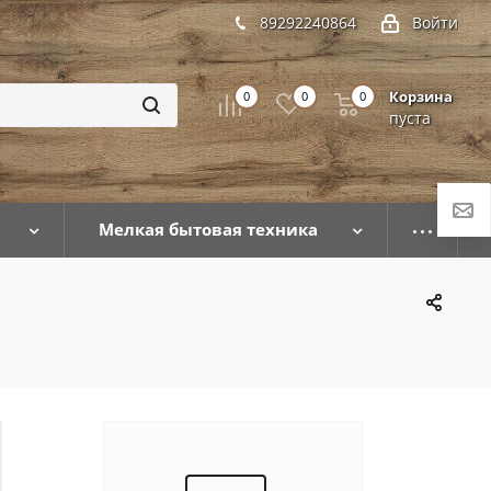
89292240864
Войти
Корзина
0
0
0
пуста
Мелкая бытовая техника