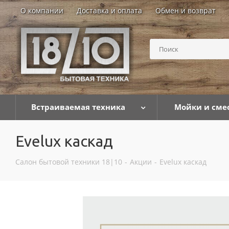
О компании
Доставка и оплата
Обмен и возврат
Встраиваемая техника
Мойки и сме
Evelux каскад
Салон бытовой техники 18|10
-
Акции
-
Evelux каскад