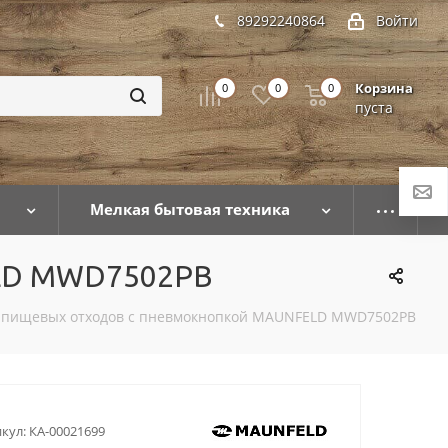
89292240864
Войти
Корзина
0
0
0
пуста
Мелкая бытовая техника
ELD MWD7502PB
 пищевых отходов с пневмокнопкой MAUNFELD MWD7502PB
кул:
КА-00021699