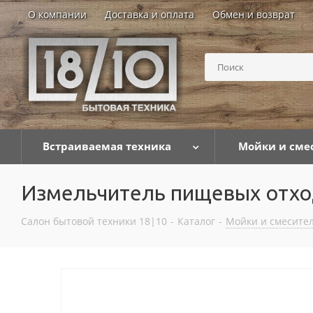
О компании
Доставка и оплата
Обмен и возврат
Встраиваемая техника
Мойки и сме
Измельчитель пищевых отх
Салон бытовой техники 18|10
-
Каталог
-
Мойки и смесител