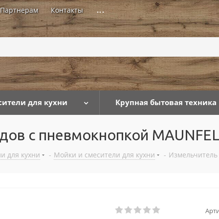
Партнерам
Контакты
...
сители для кухни
Крупная бытовая техника
одов с пневмокнопкой MAUNF
и для кухни
-
Мойки и смесители для кухни
-
Измельчитель
Арти