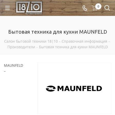
0
Бытовая техника для кухни MAUNFELD
Салон бытовой техники 18|10
-
Справочная информация
-
Производители
-
Бытовая техника для кухни MAUNFELD
MAUNFELD
–