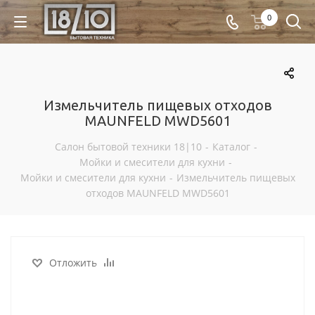
0
Измельчитель пищевых отходов
MAUNFELD MWD5601
Салон бытовой техники 18|10
-
Каталог
-
Мойки и смесители для кухни
-
Мойки и смесители для кухни
-
Измельчитель пищевых
отходов MAUNFELD MWD5601
Отложить