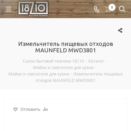
0
Измельчитель пищевых отходов
MAUNFELD MWD3801
Салон бытовой техники 18|10
-
Каталог
-
Мойки и смесители для кухни
-
Мойки и смесители для кухни
-
Измельчитель пищевых
отходов MAUNFELD MWD3801
Отложить