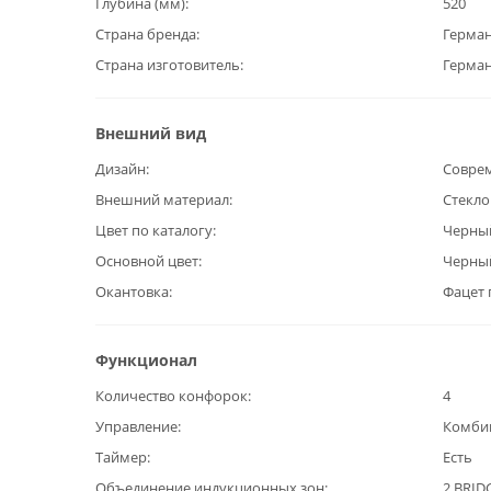
Глубина (мм)
520
Страна бренда
Герма
Страна изготовитель
Герма
Внешний вид
Дизайн
Совре
Внешний материал
Стекл
Цвет по каталогу
Черны
Основной цвет
Черны
Окантовка
Фацет 
Функционал
Количество конфорок
4
Управление
Комбин
Таймер
Есть
Объединение индукционных зон
2 BRID