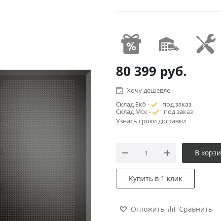
80 399
руб.
Хочу дешевле
Склад Екб -
под заказ
Склад Мск -
под заказ
Узнать сроки доставки
В корз
Купить в 1 клик
Отложить
Сравнить