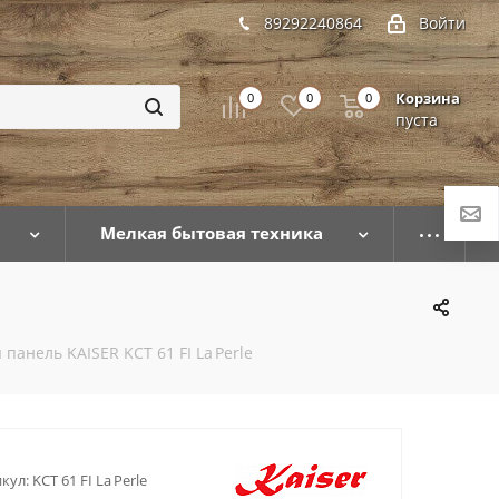
89292240864
Войти
Корзина
0
0
0
пуста
Мелкая бытовая техника
анель KAISER KCT 61 FI La Perle
кул:
KCT 61 FI La Perle