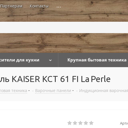
Партнерам
Контакты
...
сители для кухни
Крупная бытовая техника
 KAISER KCT 61 FI La Perle
товая техника
-
Варочные панели
-
Индукционная варочная п
Арти