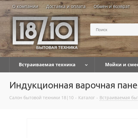
О компании
Доставка и оплата
Обмен и возврат
Встраиваемая техника
Мойки и сме
Индукционная варочная панель
Салон бытовой техники 18|10
-
Каталог
-
Встраиваемая бы