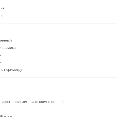
ния
ния
менный
окерамика
й
й
по периметру
ированное (механическое/сенсорное))
GE зоны