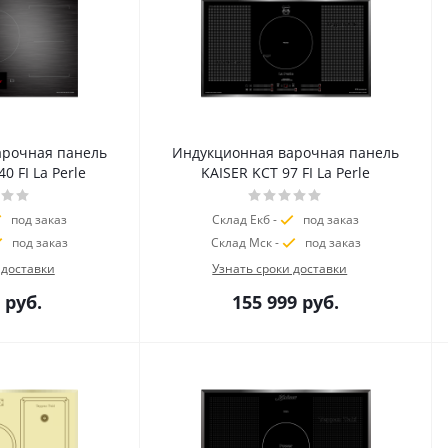
арочная панель
Индукционная варочная панель
0 FI La Perle
KAISER KCT 97 FI La Perle
под заказ
Склад Екб -
под заказ
под заказ
Склад Мск -
под заказ
 доставки
Узнать сроки доставки
руб.
155 999
руб.