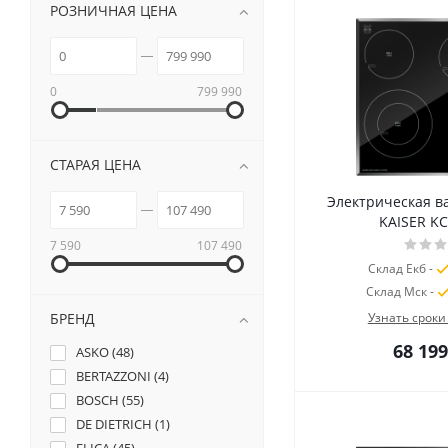
РОЗНИЧНАЯ ЦЕНА
0
799 990
СТАРАЯ ЦЕНА
Электрическая в
KAISER KC
7 590
107 490
Склад Екб -
Склад Мск -
БРЕНД
Узнать сроки
68 199
ASKO (
48
)
BERTAZZONI (
4
)
BOSCH (
55
)
DE DIETRICH (
1
)