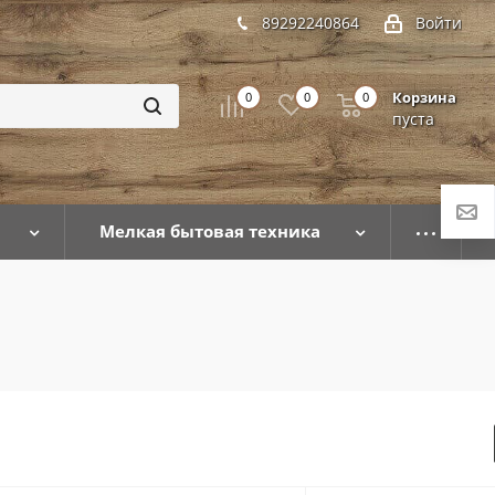
89292240864
Войти
Корзина
0
0
0
пуста
Мелкая бытовая техника