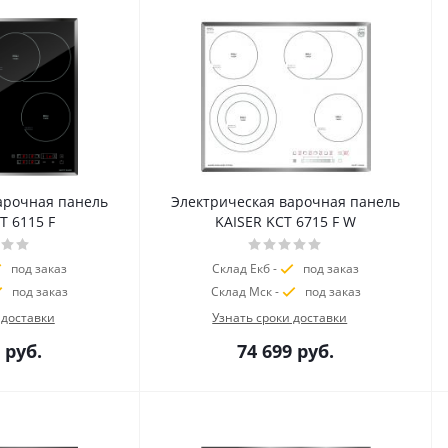
арочная панель
Электрическая варочная панель
T 6115 F
KAISER KCT 6715 F W
под заказ
Склад Екб -
под заказ
под заказ
Склад Мск -
под заказ
 доставки
Узнать сроки доставки
руб.
74 699
руб.