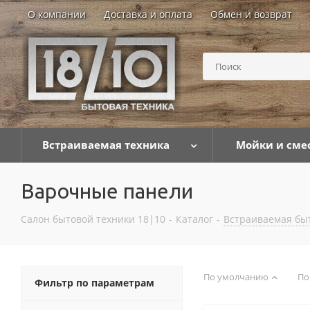
О компании
Доставка и оплата
Обмен и возврат
Встраиваемая техника
Мойки и сме
Варочные панели
Салон бытовой техники 18|10
-
Каталог
-
Встраиваемая бы
По умолчанию
По
Фильтр по параметрам