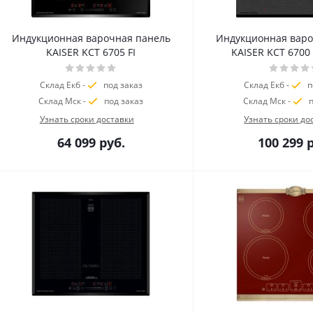
Индукционная варочная панель
Индукционная варо
KAISER KCT 6705 FI
KAISER KCT 6700 F
Склад Екб -
под заказ
Склад Екб -
п
Склад Мск -
под заказ
Склад Мск -
п
Узнать сроки доставки
Узнать сроки до
64 099
руб.
100 299
р