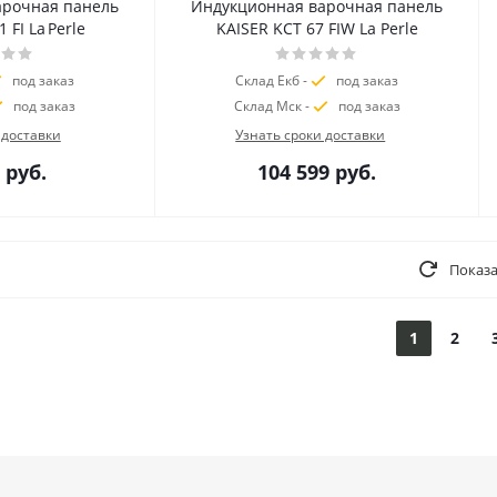
арочная панель
Индукционная варочная панель
 FI La Perle
KAISER KCT 67 FIW La Perle
под заказ
Склад Екб -
под заказ
под заказ
Склад Мск -
под заказ
 доставки
Узнать сроки доставки
руб.
104 599
руб.
Показа
1
2