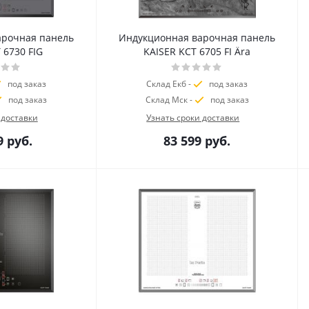
арочная панель
Индукционная варочная панель
 6730 FIG
KAISER KCT 6705 FI Ära
под заказ
Склад Екб -
под заказ
под заказ
Склад Мск -
под заказ
 доставки
Узнать сроки доставки
9
руб.
83 599
руб.