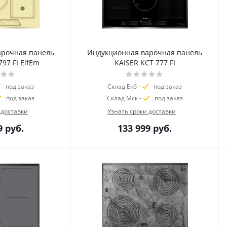
арочная панель
Индукционная варочная панель
797 FI ElfEm
KAISER KCT 777 FI
под заказ
Склад Екб -
под заказ
под заказ
Склад Мск -
под заказ
 доставки
Узнать сроки доставки
9
руб.
133 999
руб.