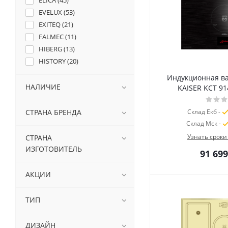
ELICA (
45
)
EVELUX (
53
)
EXITEQ (
21
)
FALMEC (
11
)
HIBERG (
13
)
HISTORY (
20
)
KAISER (
61
)
Индукционная в
KORTING (
136
)
НАЛИЧИЕ
KAISER KCT 914
KUPPERSBERG (
2
)
KUPPERSBUSCH (
47
)
СТРАНА БРЕНДА
Склад Екб -
LEX (
9
)
Склад Мск -
MAUNFELD (
210
)
Узнать сроки
СТРАНА
MEFERI (
79
)
ИЗГОТОВИТЕЛЬ
91 699
MIDEA (
26
)
MIELE (
8
)
АКЦИИ
NEFF (
6
)
OASIS (
4
)
ТИП
SMEG (
133
)
TEKA (
90
)
ДИЗАЙН