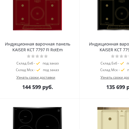
Индукционная варочная панель
Индукционная варо
KAISER KCT 7797 FI RotEm
KAISER KCT 77
Склад Екб -
под заказ
Склад Екб -
п
Склад Мск -
под заказ
Склад Мск -
п
Узнать сроки доставки
Узнать сроки до
144 599
руб.
135 699
р