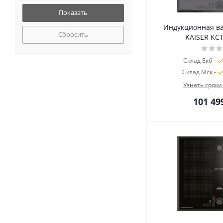
Индукционная в
Сбросить
KAISER KCT
Склад Екб -
Склад Мск -
Узнать сроки
101 49