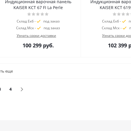
Индукционная варочная панель
Индукционная варо
KAISER KCT 67 FI La Perle
KAISER KCT 619
Склад Екб -
под заказ
Склад Екб -
п
Склад Мск -
под заказ
Склад Мск -
п
Узнать сроки доставки
Узнать сроки до
100 299
руб.
102 399
р
ть еще
3
4