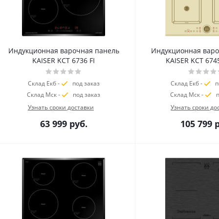
Индукционная варочная панель
Индукционная варо
KAISER KCT 6736 FI
KAISER KCT 6745
Склад Екб -
под заказ
Склад Екб -
п
Склад Мск -
под заказ
Склад Мск -
п
Узнать сроки доставки
Узнать сроки до
63 999
руб.
105 799
р