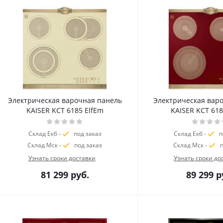
Электрическая варочная панель
Электрическая вар
KAISER KCT 6185 ElfEm
KAISER KCT 61
Склад Екб -
под заказ
Склад Екб -
п
Склад Мск -
под заказ
Склад Мск -
п
Узнать сроки доставки
Узнать сроки до
81 299
руб.
89 299
р