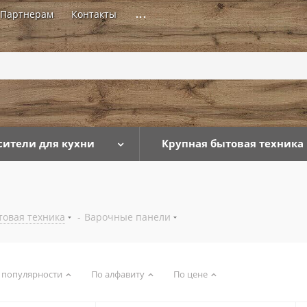
Партнерам
Контакты
...
сители для кухни
Крупная бытовая техника
товая техника
-
Варочные панели
 популярности
По алфавиту
По цене