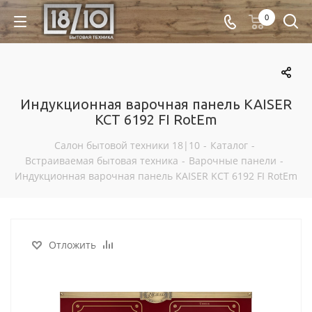
0
Индукционная варочная панель KAISER
KCT 6192 FI RotEm
Салон бытовой техники 18|10
-
Каталог
-
Встраиваемая бытовая техника
-
Варочные панели
-
Индукционная варочная панель KAISER KCT 6192 FI RotEm
Отложить