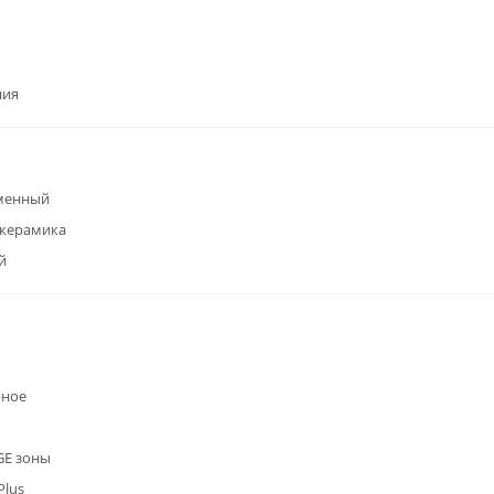
ния
менный
окерамика
й
рное
GE зоны
Plus