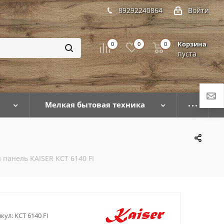
89292240864
Войти
Корзина
0
0
0
пуста
Мелкая бытовая техника
панель KAISER KCT 6140 FI
кул:
KCT 6140 FI