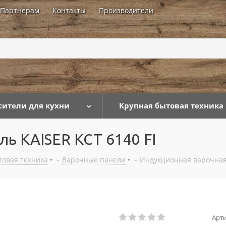
Партнерам
Контакты
Производители
...
сители для кухни
Крупная бытовая техника
ь KAISER KCT 6140 FI
товая техника
-
Варочные панели
-
Индукционная варочная 
Арти