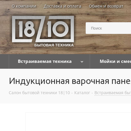
О компании
Доставка и оплата
Обмен и возврат
Встраиваемая техника
Мойки и сме
Индукционная варочная панел
Салон бытовой техники 18|10
-
Каталог
-
Встраиваемая бы