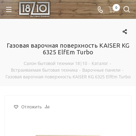
0
Газовая варочная поверхность KAISER KG
6325 ElfEm Turbo
Салон бытовой техники 18|10
-
Каталог
-
Встраиваемая бытовая техника
-
Варочные панели
-
Газовая варочная поверхность KAISER KG 6325 ElfEm Turbo
Отложить