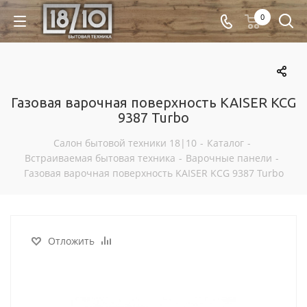
0
Газовая варочная поверхность KAISER KCG
9387 Turbo
Салон бытовой техники 18|10
-
Каталог
-
Встраиваемая бытовая техника
-
Варочные панели
-
Газовая варочная поверхность KAISER KCG 9387 Turbo
Отложить