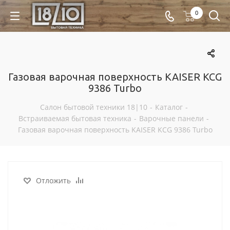
0
Газовая варочная поверхность KAISER KCG
9386 Turbo
Салон бытовой техники 18|10
-
Каталог
-
Встраиваемая бытовая техника
-
Варочные панели
-
Газовая варочная поверхность KAISER KCG 9386 Turbo
Отложить