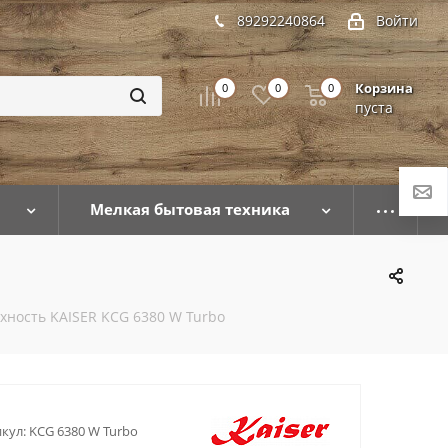
89292240864
Войти
Корзина
0
0
0
пуста
Мелкая бытовая техника
хность KAISER KCG 6380 W Turbo
кул:
KCG 6380 W Turbo