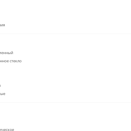
ния
менный
нное стекло
л
ные
ическое