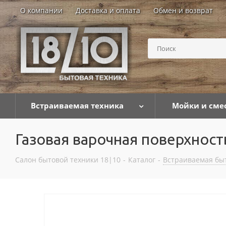
О компании
Доставка и оплата
Обмен и возврат
Встраиваемая техника
Мойки и сме
Газовая варочная поверхност
Салон бытовой техники 18|10
-
Каталог
-
Встраиваемая бы