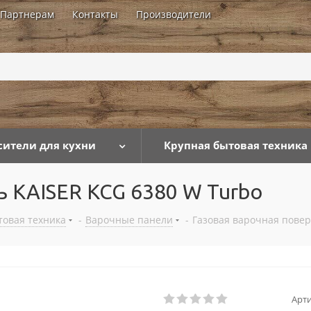
Партнерам
Контакты
Производители
...
сители для кухни
Крупная бытовая техника
ь KAISER KCG 6380 W Turbo
товая техника
-
Варочные панели
-
Газовая варочная повер
Арти