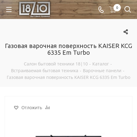
0
Газовая варочная поверхность KAISER KCG
6335 Em Turbo
Салон бытовой техники 18|10
-
Каталог
-
Встраиваемая бытовая техника
-
Варочные панели
-
Газовая варочная поверхность KAISER KCG 6335 Em Turbo
Отложить