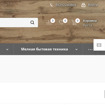
89292240864
Войти
Корзина
0
0
0
пуста
Мелкая бытовая техника