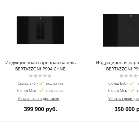
Индукционная варочная панель
Индукционная варо
BERTAZZONI P904ICHNE
BERTAZZONI P9
Склад Екб -
под заказ
Склад Екб -
п
Склад Мск -
под заказ
Склад Мск -
п
Узнать сроки доставки
Узнать сроки до
399 900
руб.
350 000
р