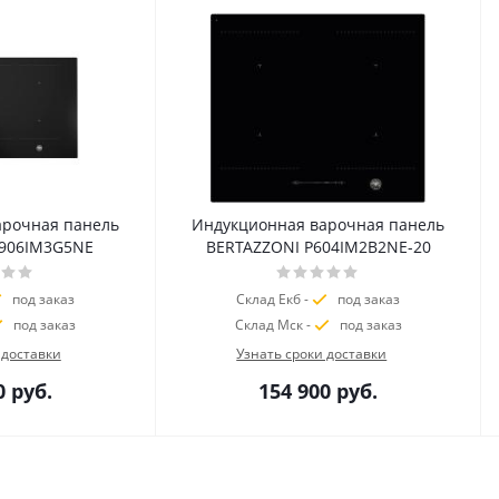
арочная панель
Индукционная варочная панель
P906IM3G5NE
BERTAZZONI P604IM2B2NE-20
под заказ
Склад Екб -
под заказ
под заказ
Склад Мск -
под заказ
 доставки
Узнать сроки доставки
0
руб.
154 900
руб.