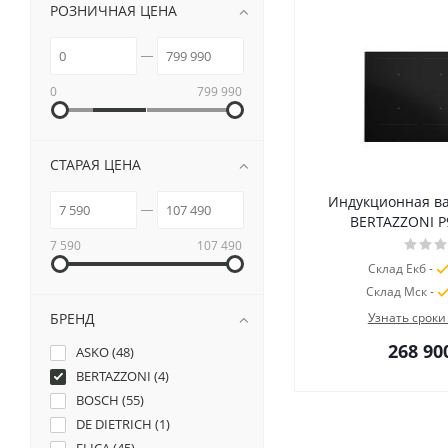
РОЗНИЧНАЯ ЦЕНА
0
799 990
СТАРАЯ ЦЕНА
Индукционная в
BERTAZZONI 
7 590
107 490
Склад Екб -
Склад Мск -
БРЕНД
Узнать сроки
268 90
ASKO (
48
)
BERTAZZONI (
4
)
BOSCH (
55
)
DE DIETRICH (
1
)