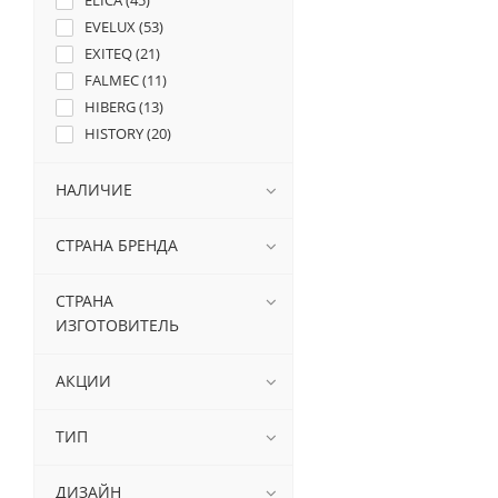
ELICA (
45
)
EVELUX (
53
)
EXITEQ (
21
)
FALMEC (
11
)
HIBERG (
13
)
HISTORY (
20
)
KAISER (
61
)
KORTING (
136
)
НАЛИЧИЕ
KUPPERSBERG (
2
)
KUPPERSBUSCH (
47
)
СТРАНА БРЕНДА
LEX (
9
)
MAUNFELD (
210
)
СТРАНА
MEFERI (
79
)
ИЗГОТОВИТЕЛЬ
MIDEA (
26
)
MIELE (
8
)
АКЦИИ
NEFF (
6
)
OASIS (
4
)
ТИП
SMEG (
133
)
TEKA (
90
)
ДИЗАЙН