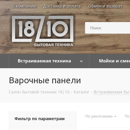
О компании
Доставка и оплата
Обмен и возврат
Встраиваемая техника
Мойки и сме
Варочные панели
Салон бытовой техники 18|10
-
Каталог
-
Встраиваемая бы
По умолчанию
По
Фильтр по параметрам