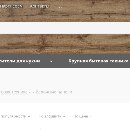
Партнерам
Контакты
...
сители для кухни
Крупная бытовая техника
товая техника
-
Варочные панели
 популярности
По алфавиту
По цене