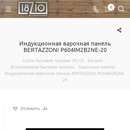
0
Индукционная варочная панель
BERTAZZONI P604IM2B2NE-20
Салон бытовой техники 18|10
-
Каталог
-
Встраиваемая бытовая техника
-
Варочные панели
-
Индукционная варочная панель BERTAZZONI P604IM2B2NE-
20
Отложить