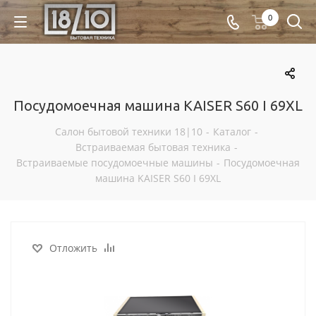
0
Посудомоечная машина KAISER S60 I 69XL
Салон бытовой техники 18|10
-
Каталог
-
Встраиваемая бытовая техника
-
Встраиваемые посудомоечные машины
-
Посудомоечная
машина KAISER S60 I 69XL
Отложить