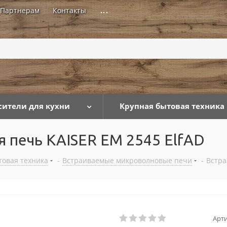
Партнерам
Контакты
...
сители для кухни
Крупная бытовая техника
 печь KAISER EM 2545 ElfAD
товая техника
-
Встраиваемые микроволновые печи
-
Встра
Арти