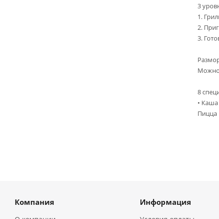
3 уров
1. Грил
2. При
3. Гот
Размор
Можно 
8 спец
• Каша
Пицца 
Компания
Информация