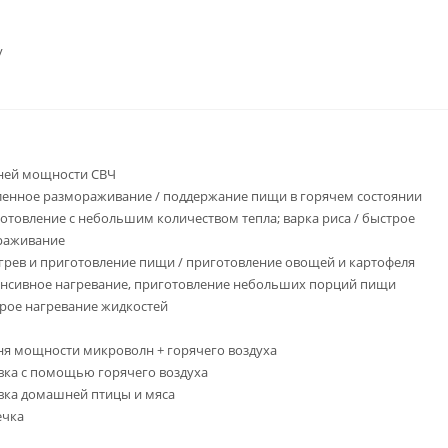
у
ней мощности СВЧ
ленное размораживание / поддержание пищи в горячем состоянии
готовление с небольшим количеством тепла; варка риса / быстрое
раживание
огрев и приготовление пищи / приготовление овощей и картофеля
енсивное нагревание, приготовление небольших порций пищи
трое нагревание жидкостей
ня мощности микроволн + горячего воздуха
овка с помощью горячего воздуха
овка домашней птицы и мяса
ечка