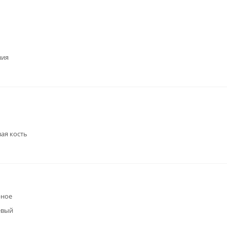
ния
ая кость
рное
евый