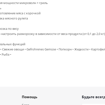
ня мощности микроволн + гриль
ь
готовление мяса с корочкой
овка мясного рулета
озка по весу
настроить разморозку в зависимости от веса продукта (от 0,1 до 2,0 кг)
иальных функций
 • Свежие овощи • Gefrohrenes Gemüse • Попкорн • Жидкости • Картофел
• Рыба •
Помощь
Будьте всегд