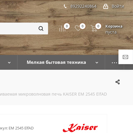
89292240864
Войти
Корзина
0
0
0
пуста
Мелкая бытовая техника
иваемая микроволновая печь KAISER EM 2545 ElfAD
кул:
EM 2545 ElfAD