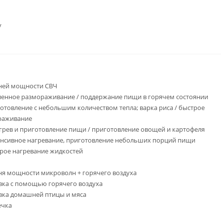
у
ней мощности СВЧ
ленное размораживание / поддержание пищи в горячем состоянии
готовление с небольшим количеством тепла; варка риса / быстрое
раживание
огрев и приготовление пищи / приготовление овощей и картофеля
енсивное нагревание, приготовление небольших порций пищи
трое нагревание жидкостей
ня мощности микроволн + горячего воздуха
овка с помощью горячего воздуха
овка домашней птицы и мяса
ечка