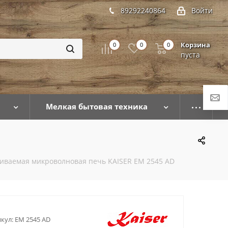
89292240864
Войти
Корзина
0
0
0
пуста
Мелкая бытовая техника
иваемая микроволновая печь KAISER EM 2545 AD
кул:
EM 2545 AD