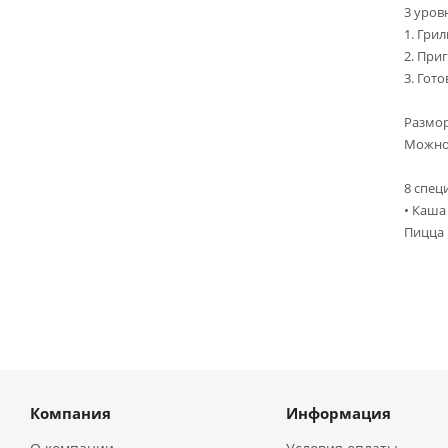
3 уров
1. Грил
2. При
3. Гот
Размор
Можно 
8 спец
• Каша
Пицца 
Компания
Информация