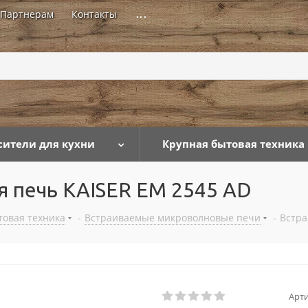
Партнерам
Контакты
...
сители для кухни
Крупная бытовая техника
 печь KAISER EM 2545 AD
товая техника
-
Встраиваемые микроволновые печи
-
Встра
Арти