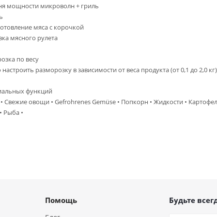
ня мощности микроволн + гриль
ь
готовление мяса с корочкой
овка мясного рулета
озка по весу
настроить разморозку в зависимости от веса продукта (от 0,1 до 2,0 кг)
иальных функций
 • Свежие овощи • Gefrohrenes Gemüse • Попкорн • Жидкости • Картофел
• Рыба •
Помощь
Будьте всегд