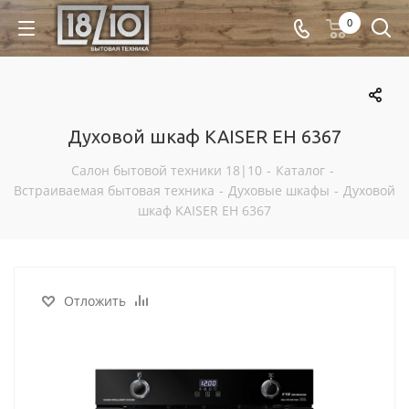
0
Духовой шкаф KAISER EH 6367
Салон бытовой техники 18|10
-
Каталог
-
Встраиваемая бытовая техника
-
Духовые шкафы
-
Духовой
шкаф KAISER EH 6367
Отложить