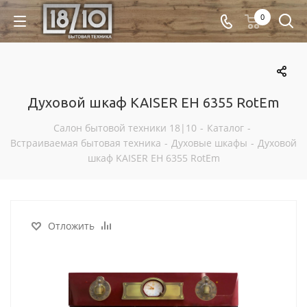
0
Духовой шкаф KAISER EH 6355 RotEm
Салон бытовой техники 18|10
-
Каталог
-
Встраиваемая бытовая техника
-
Духовые шкафы
-
Духовой
шкаф KAISER EH 6355 RotEm
Отложить