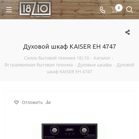
0
Духовой шкаф KAISER EH 4747
Салон бытовой техники 18|10
-
Каталог
-
Встраиваемая бытовая техника
-
Духовые шкафы
-
Духовой
шкаф KAISER EH 4747
Отложить