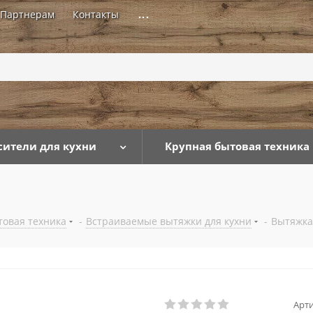
Партнерам
Контакты
...
сители для кухни
Крупная бытовая техника
товая техника
-
Встраиваемые вытяжки для кухни
-
Вытяжка
Арти