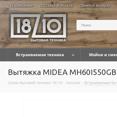
О компании
Доставка и оплата
Обмен и возврат
Встраиваемая техника
Мойки и сме
Вытяжка MIDEA MH60I550GB
Салон бытовой техники 18|10
-
Каталог
-
Встраиваемая бы