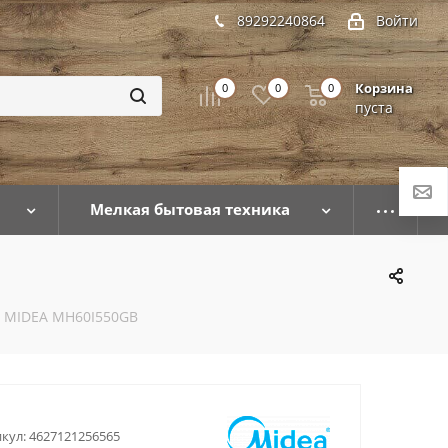
89292240864
Войти
Корзина
0
0
0
пуста
Мелкая бытовая техника
 MIDEA MH60I550GB
кул:
4627121256565