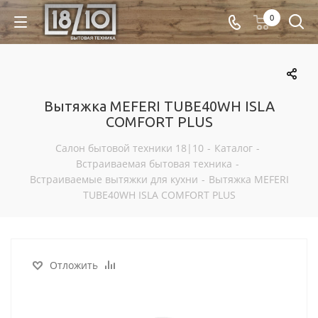
0
Вытяжка MEFERI TUBE40WH ISLA
COMFORT PLUS
Салон бытовой техники 18|10
-
Каталог
-
Встраиваемая бытовая техника
-
Встраиваемые вытяжки для кухни
-
Вытяжка MEFERI
TUBE40WH ISLA COMFORT PLUS
Отложить