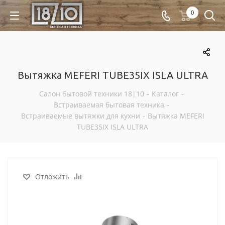
0
Вытяжка MEFERI TUBE35IX ISLA ULTRA
Салон бытовой техники 18|10
-
Каталог
-
Встраиваемая бытовая техника
-
Встраиваемые вытяжки для кухни
-
Вытяжка MEFERI
TUBE35IX ISLA ULTRA
Отложить