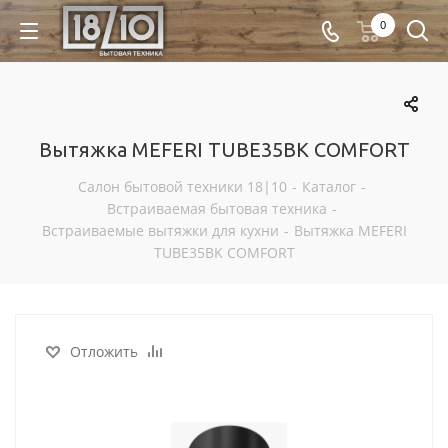
0
Вытяжка MEFERI TUBE35BK COMFORT
Салон бытовой техники 18|10
-
Каталог
-
Встраиваемая бытовая техника
-
Встраиваемые вытяжки для кухни
-
Вытяжка MEFERI
TUBE35BK COMFORT
Отложить