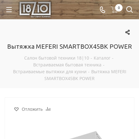
0
Вытяжка MEFERI SMARTBOX45BK POWER
Салон бытовой техники 18|10
-
Каталог
-
Встраиваемая бытовая техника
-
Встраиваемые вытяжки для кухни
-
Вытяжка MEFERI
SMARTBOX45BK POWER
Отложить