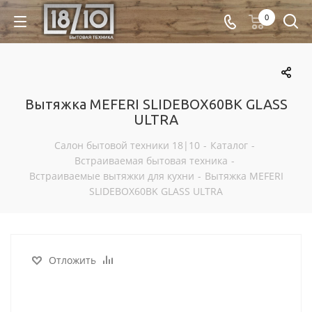
0
Вытяжка MEFERI SLIDEBOX60BK GLASS
ULTRA
Салон бытовой техники 18|10
-
Каталог
-
Встраиваемая бытовая техника
-
Встраиваемые вытяжки для кухни
-
Вытяжка MEFERI
SLIDEBOX60BK GLASS ULTRA
Отложить