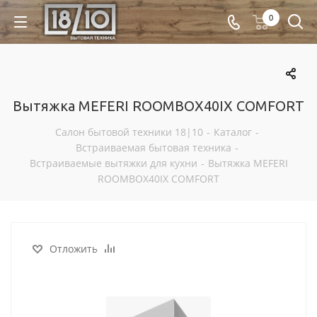
0
Вытяжка MEFERI ROOMBOX40IX COMFORT
Салон бытовой техники 18|10
-
Каталог
-
Встраиваемая бытовая техника
-
Встраиваемые вытяжки для кухни
-
Вытяжка MEFERI
ROOMBOX40IX COMFORT
Отложить