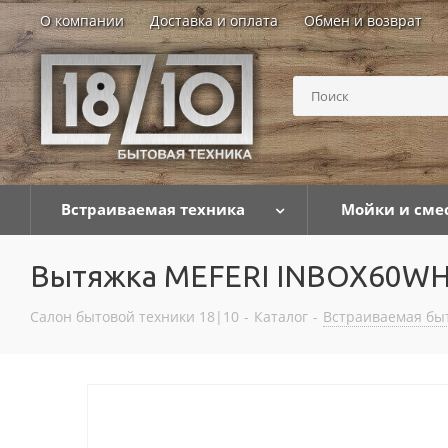
О компании
Доставка и оплата
Обмен и возврат
Встраиваемая техника
Мойки и сме
Вытяжка MEFERI INBOX60WH
Салон бытовой техники 18|10
-
Каталог
-
Встраиваемая бы