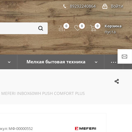
89292240864
Войти
Корзина
0
0
0
пуста
Мелкая бытовая техника
 MEFERI INBOX60WH PUSH COMFORT PLUS
кул:
МФ-00000552