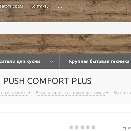
Партнерам
Контакты
...
сители для кухни
Крупная бытовая техника
 PUSH COMFORT PLUS
товая техника
-
Встраиваемые вытяжки для кухни
-
Вытяжка
Арти