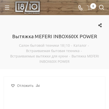
0
Вытяжка MEFERI INBOX60IX POWER
Салон бытовой техники 18|10
-
Каталог
-
Встраиваемая бытовая техника
-
Встраиваемые вытяжки для кухни
-
Вытяжка MEFERI
INBOX60IX POWER
Отложить