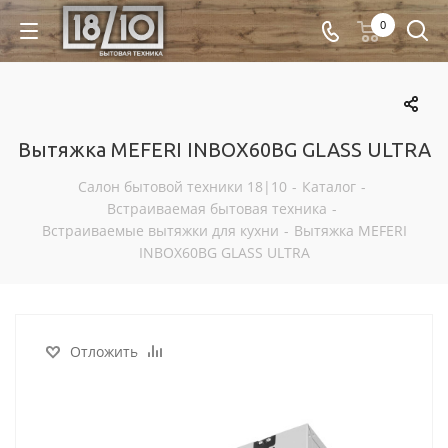
0
Вытяжка MEFERI INBOX60BG GLASS ULTRA
Салон бытовой техники 18|10
-
Каталог
-
Встраиваемая бытовая техника
-
Встраиваемые вытяжки для кухни
-
Вытяжка MEFERI
INBOX60BG GLASS ULTRA
Отложить