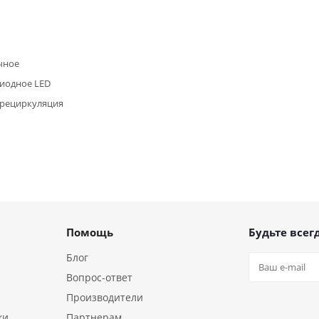
чное
иодное LED
/рециркуляция
Помощь
Будьте всегд
Блог
Вопрос-ответ
Производители
ки
Партнерам