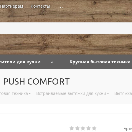
Партнерам
Контакты
...
сители для кухни
Крупная бытовая техника
H PUSH COMFORT
товая техника
-
Встраиваемые вытяжки для кухни
-
Вытяжка
Арти