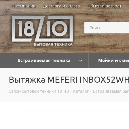
О компании
Доставка и оплата
Обмен и возврат
Встраиваемая техника
Мойки и сме
Вытяжка MEFERI INBOX52W
Салон бытовой техники 18|10
-
Каталог
-
Встраиваемая бы