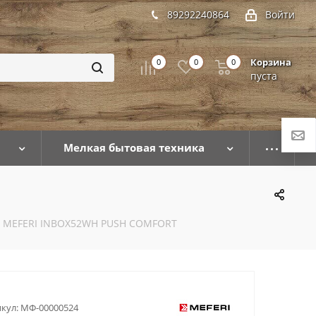
89292240864
Войти
Корзина
0
0
0
пуста
Мелкая бытовая техника
 MEFERI INBOX52WH PUSH COMFORT
кул:
МФ-00000524