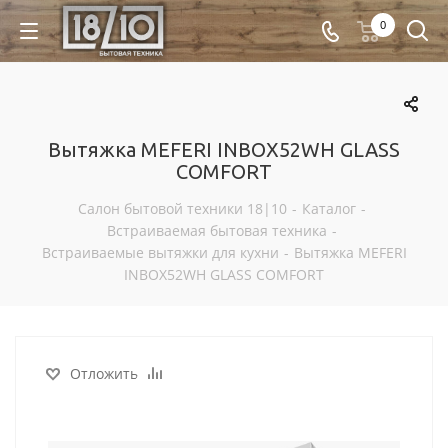
0
Вытяжка MEFERI INBOX52WH GLASS
COMFORT
Салон бытовой техники 18|10
-
Каталог
-
Встраиваемая бытовая техника
-
Встраиваемые вытяжки для кухни
-
Вытяжка MEFERI
INBOX52WH GLASS COMFORT
Отложить