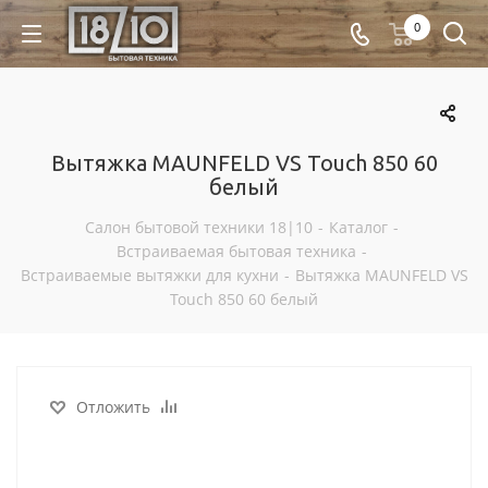
0
Вытяжка MAUNFELD VS Touch 850 60
белый
Салон бытовой техники 18|10
-
Каталог
-
Встраиваемая бытовая техника
-
Встраиваемые вытяжки для кухни
-
Вытяжка MAUNFELD VS
Touch 850 60 белый
Отложить