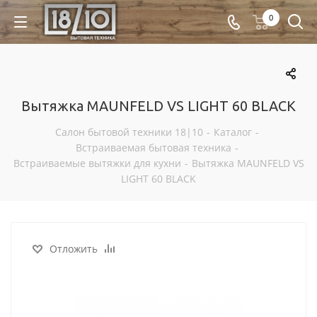
0
Вытяжка MAUNFELD VS LIGHT 60 BLACK
Салон бытовой техники 18|10
-
Каталог
-
Встраиваемая бытовая техника
-
Встраиваемые вытяжки для кухни
-
Вытяжка MAUNFELD VS
LIGHT 60 BLACK
Отложить