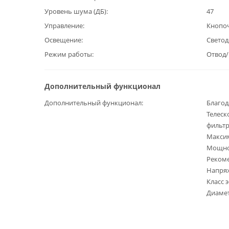
Уровень шума (ДБ)
47
Управление
Кнопо
Освещение
Светод
Режим работы
Отвод
Дополнительный функционал
Дополнительный функционал
Благод
Телес
фильт
Максим
Мощнос
Рекоме
Напряж
Класс 
Диамет