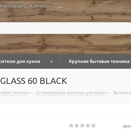
Партнерам
Контакты
...
сители для кухни
Крупная бытовая техника
GLASS 60 BLACK
товая техника
-
Встраиваемые вытяжки для кухни
-
Вытяжка
Арти