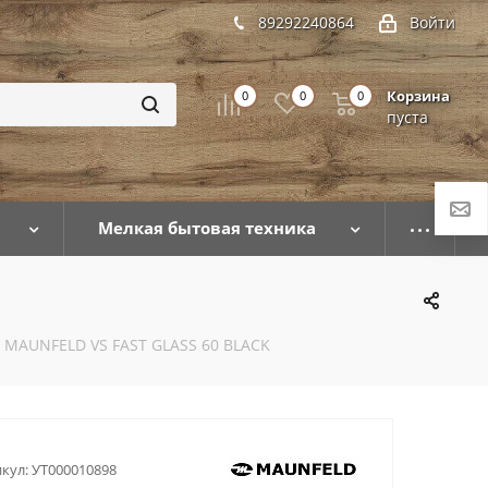
89292240864
Войти
Корзина
0
0
0
пуста
Мелкая бытовая техника
 MAUNFELD VS FAST GLASS 60 BLACK
кул:
УТ000010898