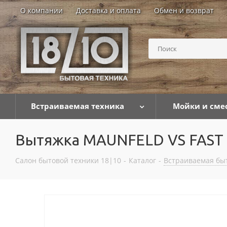
О компании
Доставка и оплата
Обмен и возврат
Встраиваемая техника
Мойки и сме
Вытяжка MAUNFELD VS FAST 
Салон бытовой техники 18|10
-
Каталог
-
Встраиваемая бы