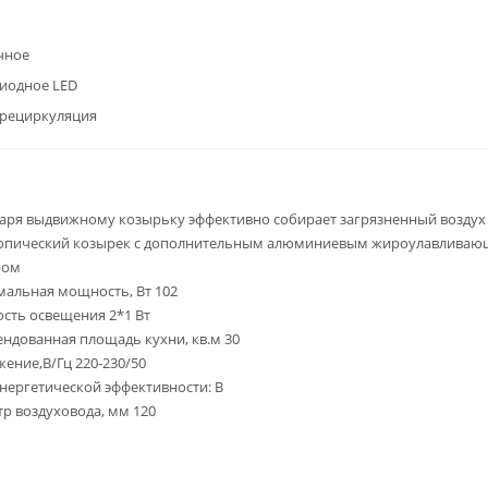
чное
иодное LED
/рециркуляция
аря выдвижному козырьку эффективно собирает загрязненный воздух
копический козырек с дополнительным алюминиевым жироулавлива
ром
альная мощность, Вт 102
ть освещения 2*1 Вт
ндованная площадь кухни, кв.м 30
ение,В/Гц 220-230/50
энергетической эффективности: B
р воздуховода, мм 120