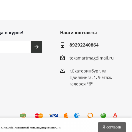
а в курсе!
Наши контакты
89292240864
tekamartmag@mail.ru
г.Екатеринбург, ул.
Цвиллинга, 1, 9 этаж,
галерея "б"
Я согласен
и с нашей
политикой конфиденциальности.