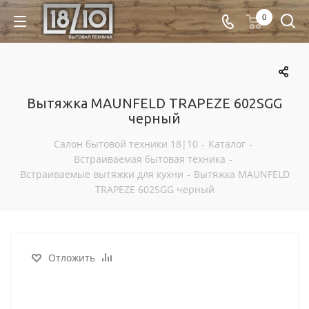
0
Вытяжка MAUNFELD TRAPEZE 602SGG
черный
Салон бытовой техники 18|10
-
Каталог
-
Встраиваемая бытовая техника
-
Встраиваемые вытяжки для кухни
-
Вытяжка MAUNFELD
TRAPEZE 602SGG черный
Отложить