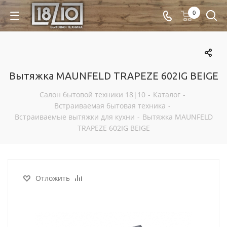
0
Вытяжка MAUNFELD TRAPEZE 602IG BEIGE
Салон бытовой техники 18|10
-
Каталог
-
Встраиваемая бытовая техника
-
Встраиваемые вытяжки для кухни
-
Вытяжка MAUNFELD
TRAPEZE 602IG BEIGE
Отложить