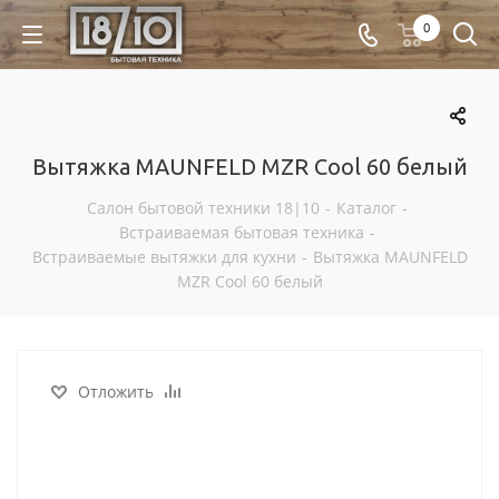
0
Вытяжка MAUNFELD MZR Cool 60 белый
Салон бытовой техники 18|10
-
Каталог
-
Встраиваемая бытовая техника
-
Встраиваемые вытяжки для кухни
-
Вытяжка MAUNFELD
MZR Cool 60 белый
Отложить