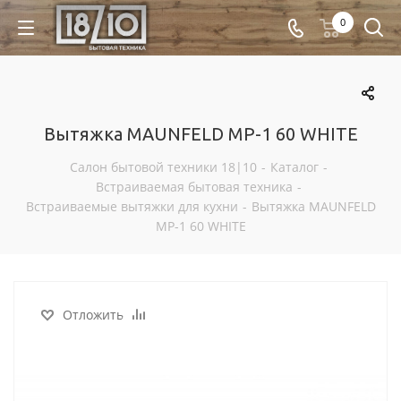
0
Вытяжка MAUNFELD MP-1 60 WHITE
Салон бытовой техники 18|10
-
Каталог
-
Встраиваемая бытовая техника
-
Встраиваемые вытяжки для кухни
-
Вытяжка MAUNFELD
MP-1 60 WHITE
Отложить