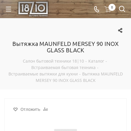
0
Вытяжка MAUNFELD MERSEY 90 INOX
GLASS BLACK
Салон бытовой техники 18|10
-
Каталог
-
Встраиваемая бытовая техника
-
Встраиваемые вытяжки для кухни
-
Вытяжка MAUNFELD
MERSEY 90 INOX GLASS BLACK
Отложить