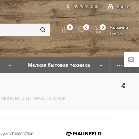
89292240864
Войти
Корзина
0
0
0
пуста
Мелкая бытовая техника
 MAUNFELD LEE WALL 35 BLACK
кул:
УТ000007800