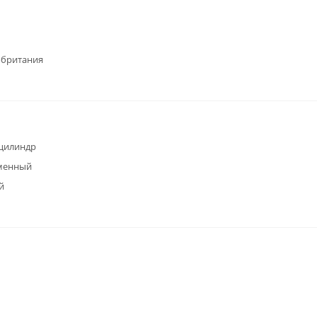
обритания
цилиндр
менный
й