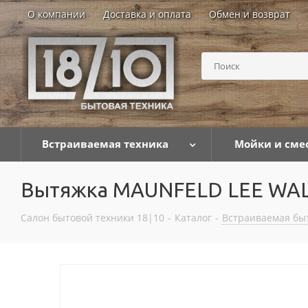
О компании
Доставка и оплата
Обмен и возврат
Встраиваемая техника
Мойки и сме
Вытяжка MAUNFELD LEE WAL
Салон бытовой техники 18|10
-
Каталог
-
Встраиваемая бы