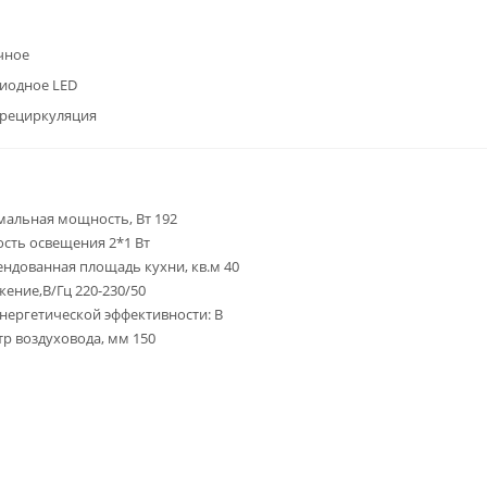
чное
иодное LED
/рециркуляция
альная мощность, Вт 192
ть освещения 2*1 Вт
ндованная площадь кухни, кв.м 40
ение,В/Гц 220-230/50
энергетической эффективности: B
р воздуховода, мм 150