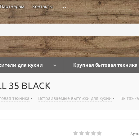
Партнерам
Контакты
...
сители для кухни
Крупная бытовая техника
L 35 BLACK
товая техника
-
Встраиваемые вытяжки для кухни
-
Вытяжка
Арти