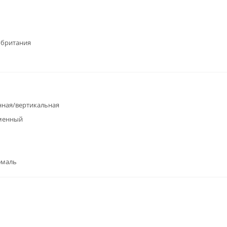
обритания
ная/вертикальная
менный
эмаль