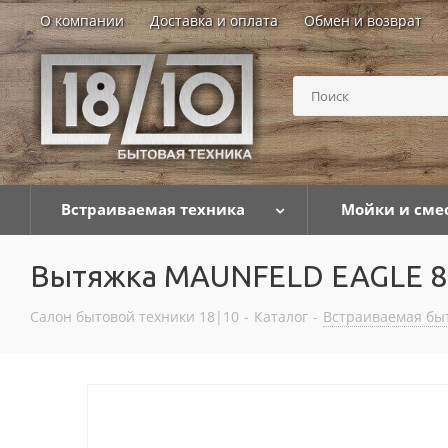
О компании
Доставка и оплата
Обмен и возврат
Встраиваемая техника
Мойки и сме
Вытяжка MAUNFELD EAGLE 850
Салон бытовой техники 18|10
-
Каталог
-
Встраиваемая бы