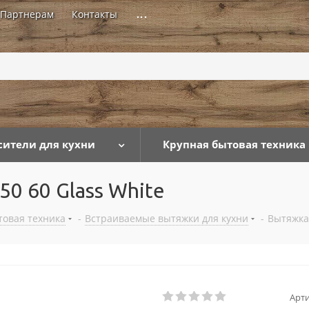
Партнерам
Контакты
...
сители для кухни
Крупная бытовая техника
 60 Glass White
товая техника
-
Встраиваемые вытяжки для кухни
-
Вытяжка
Арти