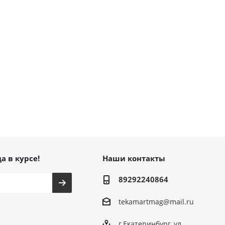
а в курсе!
Наши контакты
89292240864
tekamartmag@mail.ru
г.Екатеринбург, ул.