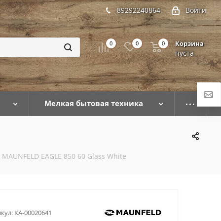
89292240864
Войти
Корзина
0
0
0
пуста
Мелкая бытовая техника
 MAUNFELD EAGLE 850 60 Glass White
кул:
КА-00020641