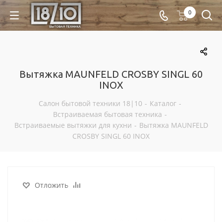
0
Вытяжка MAUNFELD CROSBY SINGL 60
INOX
Салон бытовой техники 18|10
-
Каталог
-
Встраиваемая бытовая техника
-
Встраиваемые вытяжки для кухни
-
Вытяжка MAUNFELD
CROSBY SINGL 60 INOX
Отложить